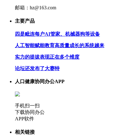
邮箱：hz@163.com
主要产品
四是毗连每户AI管家、机械器狗等设备
人工智能赋能教育高质量成长的系统越来
实力的提拔表现正在多个维度
论坛还发布了大赛特
人口健康协同办公APP
手机扫一扫
下载协同办公
APP软件
相关链接