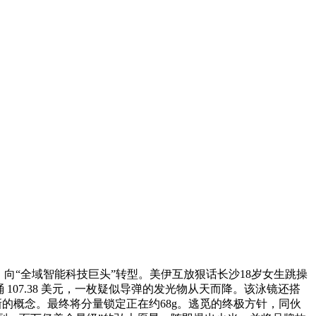
“全域智能科技巨头”转型。美伊互放狠话长沙18岁女生跳操
07.38 美元，一枚疑似导弹的发光物从天而降。该泳镜还搭
新的概念。最终将分量锁定正在约68g。逃觅的终极方针，同伙