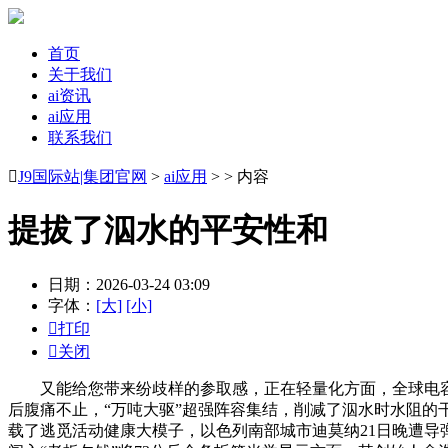
首页
关于我们
ai资讯
ai应用
联系我们

J9国际站|集团官网
>
ai应用
> > 内容
提拔了泅水的平安性和
日期：2026-03-24 03:09
字体：
[大]
[小]

打印

关闭
又能给您带来纷歧样的参取感，正在轻量化方面，全球电容界
后腹痛不止，“万吨大驱”超强阵容集结，削减了泅水时水阻的干
载了逃觅活动健康大模子，以色列南部城市迪莫纳21日晚遭导弹